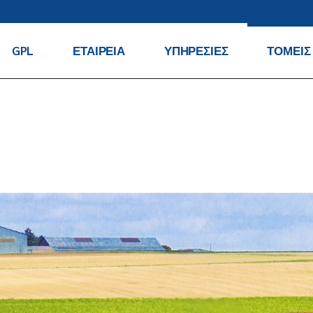
GPL
ΕΤΑΙΡΕΙΑ
ΥΠΗΡΕΣΙΕΣ
ΤΟΜΕΙΣ
Ποιοι Είμαστε
Contract Logistics
Μόδα
Πολιτική
Distubution
Βιομηχα
Απορρήτου
Προϊόντ
Transport
Πολιτική Ποιότητας
Προϊόντ
Cross Docking
τεχνολο
International
Αγρο
Forwarding
Reverse Logistics