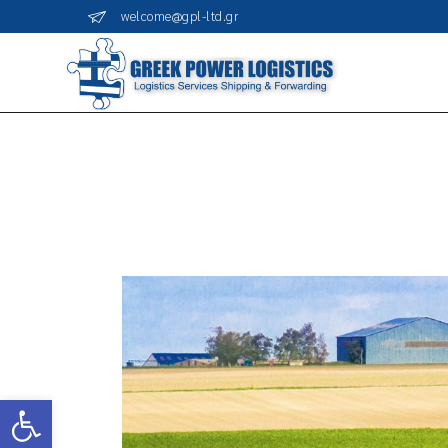
welcome@gpl-ltd.gr
Ανοίξτε τη γραμμή εργαλείων