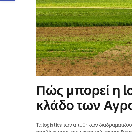
Πώς μπορεί η lo
κλάδο των Αγρ
Τα logistics των αποθηκών διαδραματίζου
αποθήκευσης, του χειρισμού και της δια