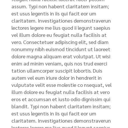
assum. Typi non habent claritatem insitam;
est usus legentis in iis qui facit eor um
claritatem. Investigationes demonstraverun
lectores legere me lius quod ii legunt saepius
vel illum dolore eu feugiat nulla facilisis at
vero. Consectetuer adipiscing elit, sed diam
nonummy nibh euismod tincidunt ut laoreet
dolore magna aliquam erat volutpat. Ut wisi
enim ad minim veniam, quis nos trud exerci
tation ullamcorper suscipit lobortis. Duis
autem vel eum iriure dolor in hendrerit in
vulputate velit esse molestie co nsequat, vel
illum dolore eu feugiat nulla facilisis at vero
eros et accumsan et iusto odio dignissim qui
blandit. Typi non habent claritatem insitam;
est usus legentis in iis qui facit eor um
claritatem. Investigationes demonstraverun
lectores legere me lius quod ii legunt saepius